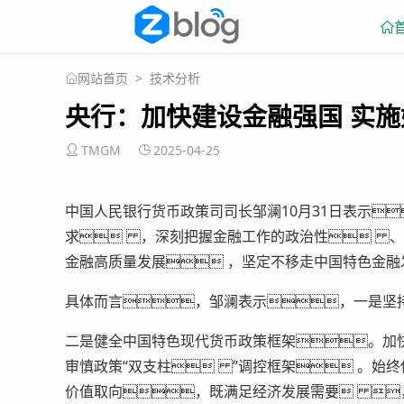
>
技术分析
网站首页
央行：加快建设金融强国 实
TMGM
2025-04-25
中国人民银行货币政策司司长邹澜10月31日表示
求 ，深刻把握金融工作的政治性 、
金融高质量发展 ，坚定不移走中国特色金
具体而言，邹澜表示，一是坚
二是健全中国特色现代货币政策框架。加
审慎政策“双支柱 ”调控框架 。始
价值取向，既满足经济发展需要 