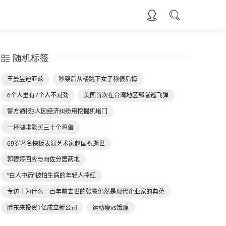
随机标签
王曼昱迪亚兹
吵架后从楼跳下女子称很后悔
6个人里有7个人不对劲
美国首次在台湾地区部署巡飞弹
警方通报3人因经济纠纷用挖掘机堵门
一杯咖啡能买三十个鸡蛋
69岁著名快板表演艺术家赵国祝逝世
郭碧婷回应与向佐分居两地
“白人中药”被怕生病的年轻人捧红
专访｜为什么一百年前去世的张謇仍然是现代企业家的典范
胖东来投资1亿成立新公司
运动瘦vs饿瘦