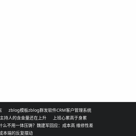
言
zblog模板
zblog群发软件
CRM客户管理系统
主持人的含金量还在上升
上班心累高于身累
什么不用一体压铸？魏建军回应：成本高 维修性差
成本端的反复摆动