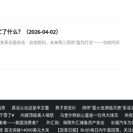
什么？（2026-04-02）
全国讲话：自宣胜利、未来两三周将“猛烈打击”——当地时间
指责
真没认出这是辛芷蕾
男子卖低价
网传“萤火虫濒临灭绝”系谣
下雪了#
内娱顶级美人嗔怒
马奎尔称赵心童是一位伟大球员
央视
害者——美国消费者？
外汇局：保障外汇储备资产安全
长城汽车为
势 首次突破14000美元大关
【沥青日报】BU价格日内午盘回落，关注