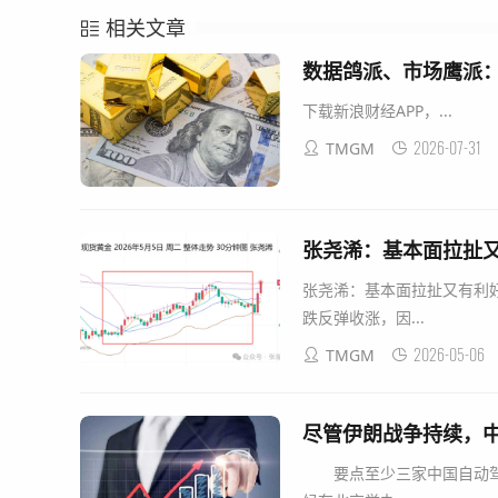
相关文章
数据鸽派、市场鹰派
下载新浪财经APP，...
2026-07-31
TMGM
张尧浠：基本面拉扯
张尧浠：基本面拉扯又有利好
跌反弹收涨，因...
2026-05-06
TMGM
尽管伊朗战争持续，
要点至少三家中国自动驾