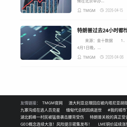
候在北京举办...
2026-04-15
TMGM
特朗普过去24小时都忙了
来源：金十数据 1．发表
4月1日晚，...
2026-04-06
TMGM
友情链接：
TMGM官网
澳大利亚总理回应被内塔尼亚胡
九寨沟成在逃人员克星
缅甸代总统因病逝世
#我的城市
湖北鹤峰一村民被猛兽袭击腰背受伤
特朗普关税的真正受
GEO概念连续大涨！风险提示密集发布！
LME铜价延续涨