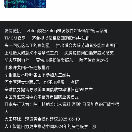
友情链接：
zblog模板
zblog群发软件
CRM客户管理系统
TMGM官网
茅台拟以亿至亿回购股份并注销
头一回见这么正的负能量
推出适合大龄劳动者技能培训项目
上班最大的意义不是拿点工资
沈腾说错词白鹿宋威龙憋笑
前夫获刑11年
莫雷加德扮演樊振东
暗河传官宣定档
小米许斐回应被通报批评
军报批日本呼吁各国不参加九三阅兵
河南阿姨卖炒面3元一份还加鸡蛋
考研
全球债券抛售导致美国国债收益率徘徊在5%左右
中国外汇交易中心丰富外币回购业务模式
日本央行认为：除非特朗普出人意料 否则1月份加息的可能性很
大
大田环球：现货黄金操作建议2025-06-10
人工智能自力更生推动中国2024年的头号股票上涨